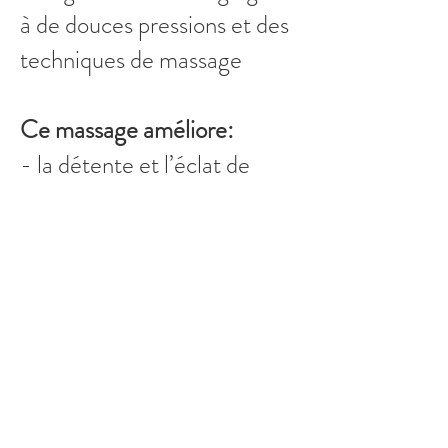
à de douces pressions et des
techniques de massage
Ce massage améliore:
- la détente et l’éclat de
votre visage
- le retardement du
processus de vieillissement
- la stimulation de la
production de collagène et
d’élastine
- l’élimination des toxines
grâce au drainage